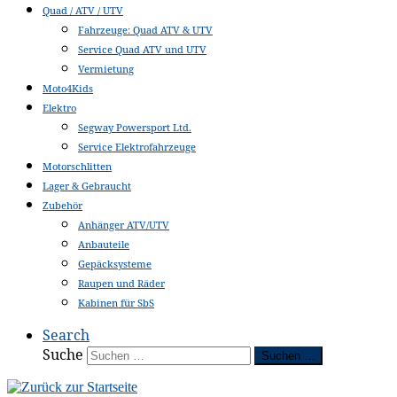
Quad / ATV / UTV
Fahrzeuge: Quad ATV & UTV
Service Quad ATV und UTV
Vermietung
Moto4Kids
Elektro
Segway Powersport Ltd.
Service Elektrofahrzeuge
Motorschlitten
Lager & Gebraucht
Zubehör
Anhänger ATV/UTV
Anbauteile
Gepäcksysteme
Raupen und Räder
Kabinen für SbS
Search
Suche
Suchen …