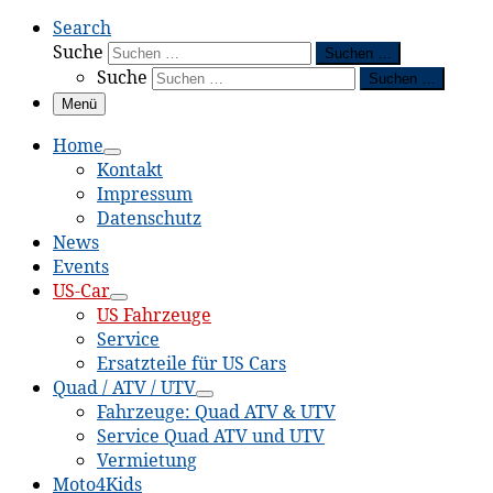
Search
Suche
Suchen …
Suche
Suchen …
Menü
Home
Kontakt
Impressum
Datenschutz
News
Events
US-Car
US Fahrzeuge
Service
Ersatzteile für US Cars
Quad / ATV / UTV
Fahrzeuge: Quad ATV & UTV
Service Quad ATV und UTV
Vermietung
Moto4Kids