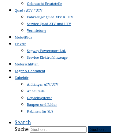
Gebraucht Ersatzteile
Quad / ATV / UTV
Fahrzeuge: Quad ATV & UTV
Service Quad ATV und UTV
Vermietung
Moto4Kids
Elektro
Segway Powersport Ltd.
Service Elektrofahrzeuge
Motorschlitten
Lager & Gebraucht
Zubehör
Anhänger ATV/UTV
Anbauteile
Gepäcksysteme
Raupen und Räder
Kabinen für SbS
Search
Suche
Suchen …